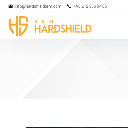
info@hardshieldbrm.com
+90 212 356 04 05