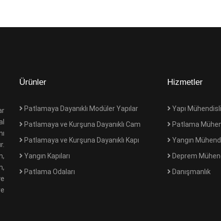
Ürünler
Hizmetler
Patlamaya Dayanıklı Modüler Yapılar
Yapı Mühendisli
ar
al
Patlamaya ve Kurşuna Dayanıklı Cam
Patlama Mühend
nı
Patlamaya ve Kurşuna Dayanıklı Kapı
Yangın Mühendi
r.
Yangın Kapıları
Deprem Mühendi
n,
n,
Patlama Odaları
Danışmanlık
ye
ve