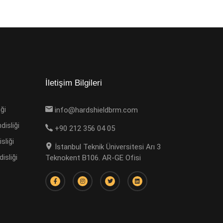
İletişim Bilgileri
ği
info@hardshieldbrm.com
isliği
+90 212 356 04 05
sliği
İstanbul Teknik Üniversitesi Arı 3
sliği
Teknokent B106. AR-GE Ofisi